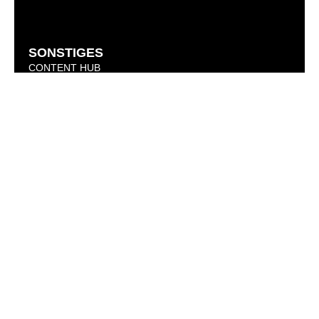
SONSTIGES
CONTENT HUB
CODE OF CONDUCT
KARRIERE
KONTAKT
AIF Capital AG
Börsenplatz 1
70174 Stuttgart
+49 711 490579 0
AIF CAPITAL