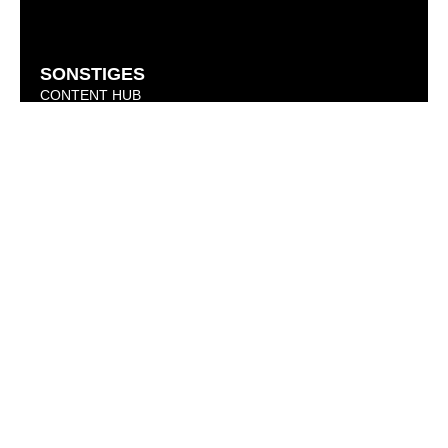
SONSTIGES
CONTENT HUB
CODE OF CONDUCT
KARRIERE
KONTAKT
AIF Capital AG
Börsenplatz 1
70174 Stuttgart
+49 711 490579 0
AIF CAPITAL