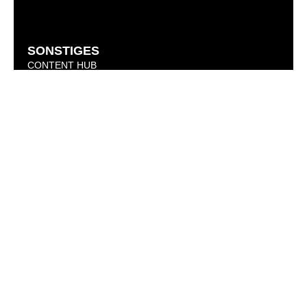
SONSTIGES
CONTENT HUB
CODE OF CONDUCT
KARRIERE
KONTAKT
AIF Capital AG
Börsenplatz 1
70174 Stuttgart
+49 711 490579 0
AIF CAPITAL